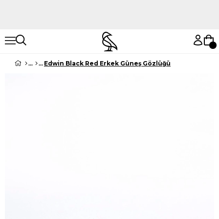
Hemen Keşfet
Hemen Keşfet
Edwin Black Red Erkek Güneş Gözlüğü