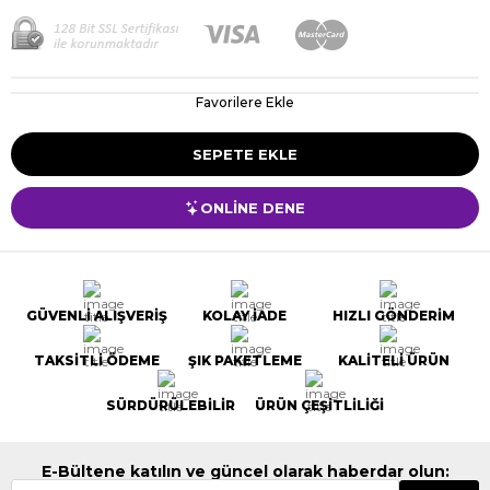
Favorilere Ekle
ONLİNE DENE
GÜVENLİ ALIŞVERİŞ
KOLAY İADE
HIZLI GÖNDERİM
TAKSİTLİ ÖDEME
ŞIK PAKETLEME
KALİTELİ ÜRÜN
SÜRDÜRÜLEBİLİR
ÜRÜN ÇEŞİTLİLİĞİ
E-Bültene katılın ve güncel olarak haberdar olun: