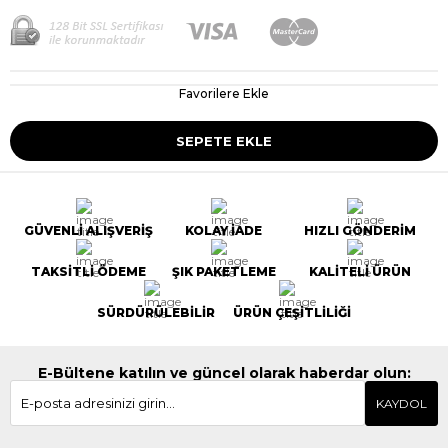
Favorilere Ekle
GÜVENLİ ALIŞVERİŞ
KOLAY İADE
HIZLI GÖNDERİM
TAKSİTLİ ÖDEME
ŞIK PAKETLEME
KALİTELİ ÜRÜN
SÜRDÜRÜLEBİLİR
ÜRÜN ÇEŞİTLİLİĞİ
E-Bültene katılın ve güncel olarak haberdar olun:
KAYDOL