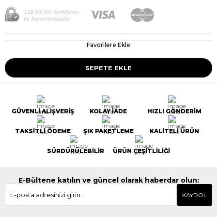
Favorilere Ekle
GÜVENLİ ALIŞVERİŞ
KOLAY İADE
HIZLI GÖNDERİM
TAKSİTLİ ÖDEME
ŞIK PAKETLEME
KALİTELİ ÜRÜN
SÜRDÜRÜLEBİLİR
ÜRÜN ÇEŞİTLİLİĞİ
E-Bültene katılın ve güncel olarak haberdar olun:
KAYDOL