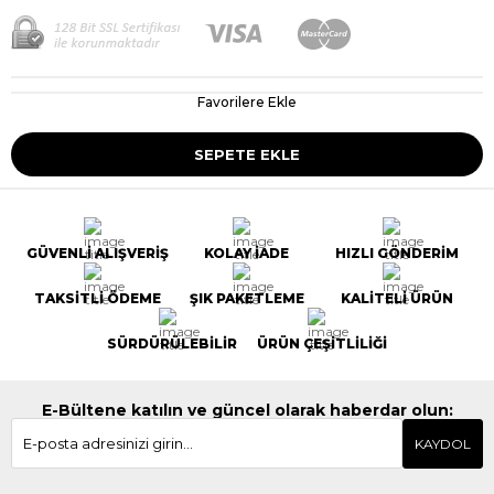
Favorilere Ekle
GÜVENLİ ALIŞVERİŞ
KOLAY İADE
HIZLI GÖNDERİM
TAKSİTLİ ÖDEME
ŞIK PAKETLEME
KALİTELİ ÜRÜN
SÜRDÜRÜLEBİLİR
ÜRÜN ÇEŞİTLİLİĞİ
E-Bültene katılın ve güncel olarak haberdar olun:
KAYDOL