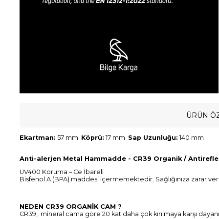
ÜRÜN ÖZ
Ekartman:
57 mm
Köprü:
17 mm
Sap Uzunluğu:
140 mm
Anti-alerjen Metal Hammadde - CR39 Organik / Antirefle 
UV400 Koruma – Ce İbareli
Bisfenol A (BPA) maddesi içermemektedir. Sağlığınıza zarar ve
NEDEN CR39 ORGANİK CAM ?
CR39, mineral cama göre 20 kat daha çok kırılmaya karşı dayanık