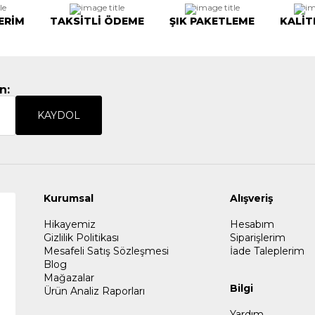
ERİM
TAKSİTLİ ÖDEME
ŞIK PAKETLEME
KALİT
n:
KAYDOL
Kurumsal
Alışveriş
Hikayemiz
Hesabım
Gizlilik Politikası
Siparişlerim
Mesafeli Satış Sözleşmesi
İade Taleplerim
Blog
Mağazalar
Bilgi
Ürün Analiz Raporları
Yardım