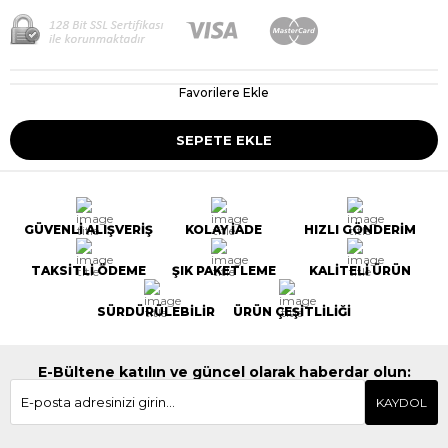
Favorilere Ekle
GÜVENLİ ALIŞVERİŞ
KOLAY İADE
HIZLI GÖNDERİM
TAKSİTLİ ÖDEME
ŞIK PAKETLEME
KALİTELİ ÜRÜN
SÜRDÜRÜLEBİLİR
ÜRÜN ÇEŞİTLİLİĞİ
E-Bültene katılın ve güncel olarak haberdar olun:
KAYDOL