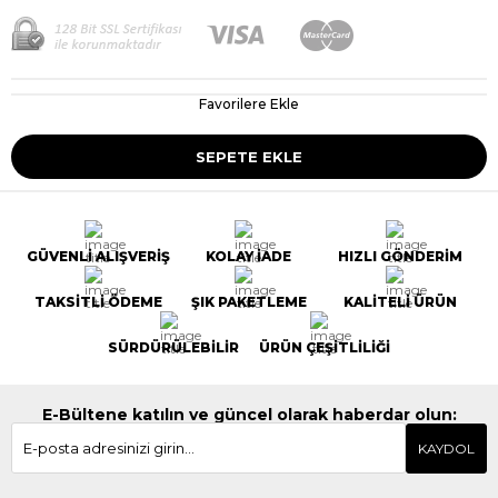
Favorilere Ekle
GÜVENLİ ALIŞVERİŞ
KOLAY İADE
HIZLI GÖNDERİM
TAKSİTLİ ÖDEME
ŞIK PAKETLEME
KALİTELİ ÜRÜN
SÜRDÜRÜLEBİLİR
ÜRÜN ÇEŞİTLİLİĞİ
E-Bültene katılın ve güncel olarak haberdar olun:
KAYDOL