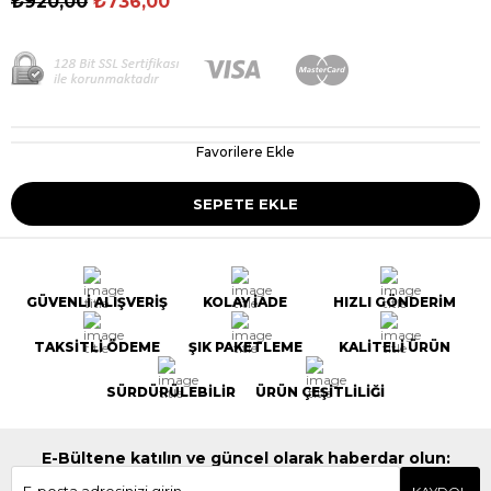
₺920,00
₺736,00
Favorilere Ekle
GÜVENLİ ALIŞVERİŞ
KOLAY İADE
HIZLI GÖNDERİM
TAKSİTLİ ÖDEME
ŞIK PAKETLEME
KALİTELİ ÜRÜN
SÜRDÜRÜLEBİLİR
ÜRÜN ÇEŞİTLİLİĞİ
E-Bültene katılın ve güncel olarak haberdar olun: