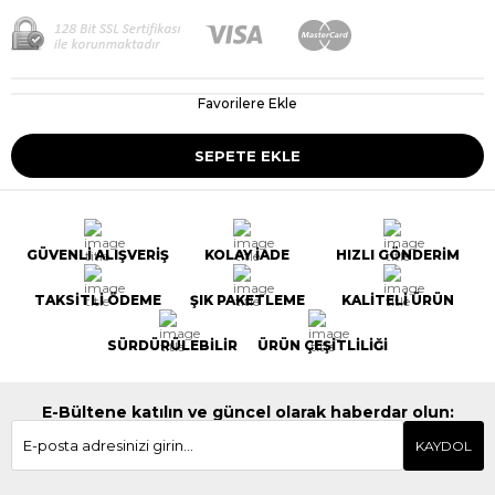
Favorilere Ekle
GÜVENLİ ALIŞVERİŞ
KOLAY İADE
HIZLI GÖNDERİM
TAKSİTLİ ÖDEME
ŞIK PAKETLEME
KALİTELİ ÜRÜN
SÜRDÜRÜLEBİLİR
ÜRÜN ÇEŞİTLİLİĞİ
E-Bültene katılın ve güncel olarak haberdar olun:
KAYDOL