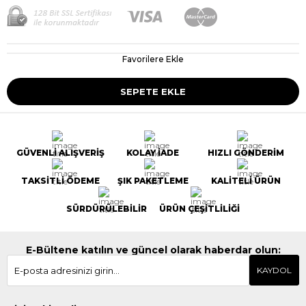
Favorilere Ekle
GÜVENLİ ALIŞVERİŞ
KOLAY İADE
HIZLI GÖNDERİM
TAKSİTLİ ÖDEME
ŞIK PAKETLEME
KALİTELİ ÜRÜN
SÜRDÜRÜLEBİLİR
ÜRÜN ÇEŞİTLİLİĞİ
E-Bültene katılın ve güncel olarak haberdar olun:
KAYDOL