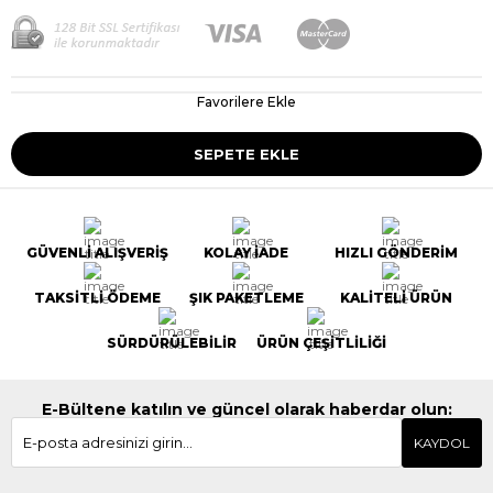
Favorilere Ekle
GÜVENLİ ALIŞVERİŞ
KOLAY İADE
HIZLI GÖNDERİM
TAKSİTLİ ÖDEME
ŞIK PAKETLEME
KALİTELİ ÜRÜN
SÜRDÜRÜLEBİLİR
ÜRÜN ÇEŞİTLİLİĞİ
E-Bültene katılın ve güncel olarak haberdar olun:
KAYDOL