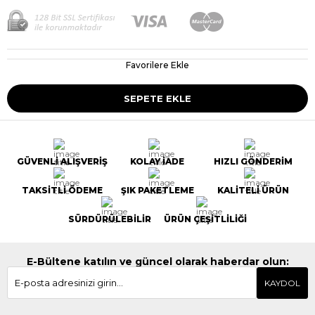
Favorilere Ekle
GÜVENLİ ALIŞVERİŞ
KOLAY İADE
HIZLI GÖNDERİM
TAKSİTLİ ÖDEME
ŞIK PAKETLEME
KALİTELİ ÜRÜN
SÜRDÜRÜLEBİLİR
ÜRÜN ÇEŞİTLİLİĞİ
E-Bültene katılın ve güncel olarak haberdar olun:
KAYDOL