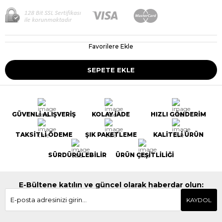
Favorilere Ekle
GÜVENLİ ALIŞVERİŞ
KOLAY İADE
HIZLI GÖNDERİM
TAKSİTLİ ÖDEME
ŞIK PAKETLEME
KALİTELİ ÜRÜN
SÜRDÜRÜLEBİLİR
ÜRÜN ÇEŞİTLİLİĞİ
E-Bültene katılın ve güncel olarak haberdar olun:
KAYDOL