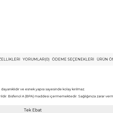
ELLIKLERI
YORUMLAR
(0)
ÖDEME SEÇENEKLERI
ÜRÜN Ö
ayanıklıdır ve esnek yapısı sayesinde kolay kırılmaz.
erildir. Bisfenol A (BPA) maddesi içermemektedir. Sağlığınıza zarar ve
Tek Ebat