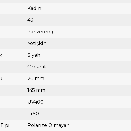
Kadın
43
Kahverengi
Yetişkin
k
Siyah
Organik
ü
20 mm
145 mm
UV400
Tr90
 Tipi
Polarize Olmayan