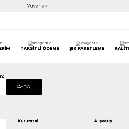
Yuvarlak
ERİM
TAKSİTLİ ÖDEME
ŞIK PAKETLEME
KALİT
n:
KAYDOL
Kurumsal
Alışveriş