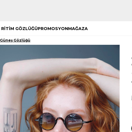
Hemen Keşfet
Hemen Keşfet
 RİTİM GÖZLÜĞÜ
PROMOSYON
MAĞAZA
 Güneş Gözlüğü