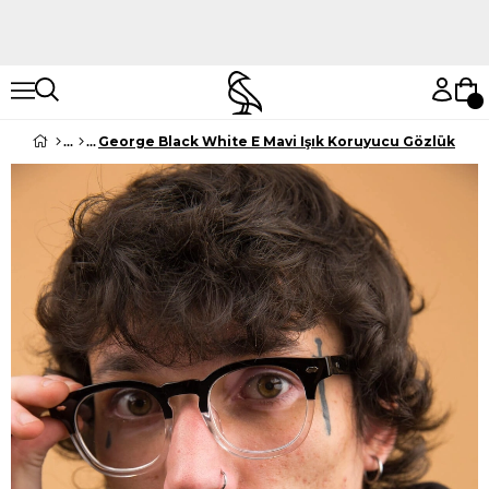
Hemen Keşfet
Hemen Keşfet
George Black White E Mavi Işık Koruyucu Gözlük