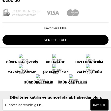
₺200,00
Favorilere Ekle
GÜVENLİ ALIŞVERİŞ
KOLAY İADE
HIZLI GÖNDERİM
TAKSİTLİ ÖDEME
ŞIK PAKETLEME
KALİTELİ ÜRÜN
SÜRDÜRÜLEBİLİR
ÜRÜN ÇEŞİTLİLİĞİ
E-Bültene katılın ve güncel olarak haberdar olun:
KAYDOL