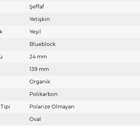
Şeffaf
Yetişkin
k
Yeşil
Blueblock
ü
24 mm
139 mm
Organik
Polikarbon
 Tipi
Polarize Olmayan
Oval