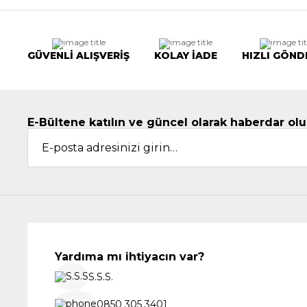
GÜVENLİ ALIŞVERİŞ
KOLAY İADE
HIZLI GÖND
E-Bültene katılın ve güncel olarak haberdar olu
Yardıma mı ihtiyacın var?
S.S.S.
0850 305 3401