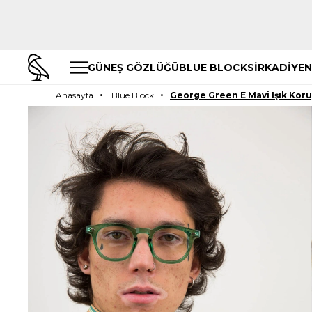
GÜNEŞ GÖZLÜĞÜ
BLUE BLOCK
SİRKADİYEN
Anasayfa
Blue Block
George Green E Mavi Işık Kor