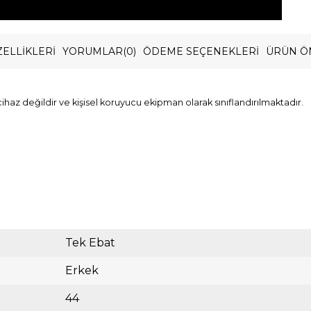
ELLIKLERI
YORUMLAR
(0)
ÖDEME SEÇENEKLERI
ÜRÜN Ö
cihaz değildir ve kişisel koruyucu ekipman olarak sınıflandırılmaktadır.
Tek Ebat
Erkek
44