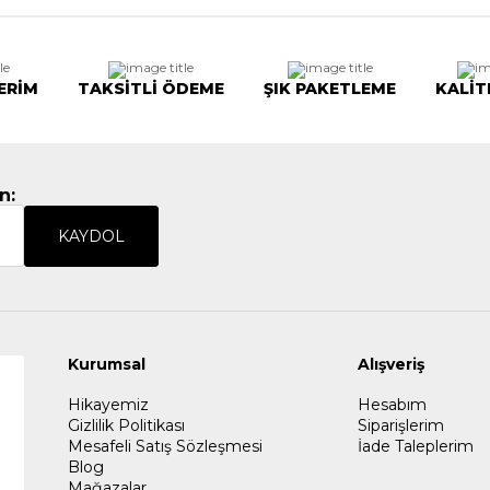
ERİM
TAKSİTLİ ÖDEME
ŞIK PAKETLEME
KALİT
n:
KAYDOL
Kurumsal
Alışveriş
Hikayemiz
Hesabım
Gizlilik Politikası
Siparişlerim
Mesafeli Satış Sözleşmesi
İade Taleplerim
Blog
Mağazalar