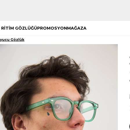
Hemen Keşfet
Hemen Keşfet
 RİTİM GÖZLÜĞÜ
PROMOSYON
MAĞAZA
uyucu Gözlük