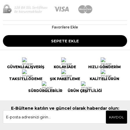
Favorilere Ekle
GÜVENLİ ALIŞVERİŞ
KOLAY İADE
HIZLI GÖNDERİM
TAKSİTLİ ÖDEME
ŞIK PAKETLEME
KALİTELİ ÜRÜN
SÜRDÜRÜLEBİLİR
ÜRÜN ÇEŞİTLİLİĞİ
E-Bültene katılın ve güncel olarak haberdar olun:
KAYDOL