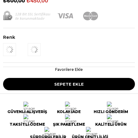
₺600,00
₺450,00
Renk
Favorilere Ekle
GÜVENLİ ALIŞVERİŞ
KOLAY İADE
HIZLI GÖNDERİM
TAKSİTLİ ÖDEME
ŞIK PAKETLEME
KALİTELİ ÜRÜN
SÜRDÜRÜLEBİLİR
ÜRÜN ÇEŞİTLİLİĞİ