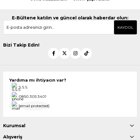
E-Bültene katılın ve güncel olarak haberdar olun:
KAYDOL
Bizi Takip Edin!
Yardıma mı ihtiyacın var?
S.S.S.
0850 305 3401
[email protected]
Kurumsal
Alışveriş