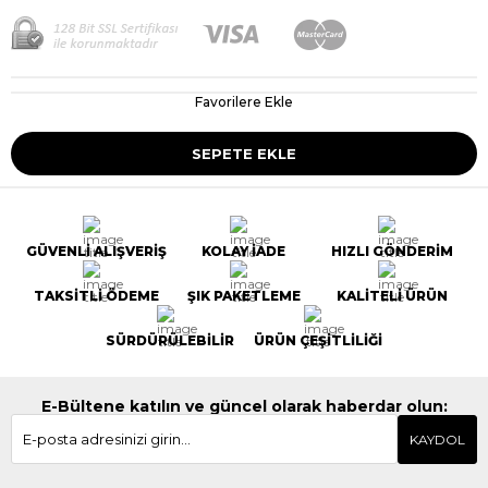
Favorilere Ekle
GÜVENLİ ALIŞVERİŞ
KOLAY İADE
HIZLI GÖNDERİM
TAKSİTLİ ÖDEME
ŞIK PAKETLEME
KALİTELİ ÜRÜN
SÜRDÜRÜLEBİLİR
ÜRÜN ÇEŞİTLİLİĞİ
E-Bültene katılın ve güncel olarak haberdar olun:
KAYDOL