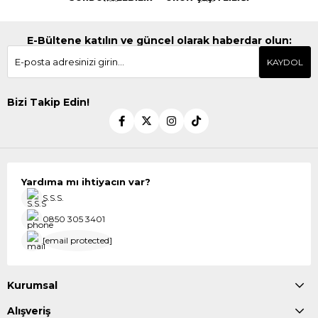
E-Bültene katılın ve güncel olarak haberdar olun:
KAYDOL
Bizi Takip Edin!
Yardıma mı ihtiyacın var?
S.S.S.
0850 305 3401
[email protected]
Kurumsal
Alışveriş