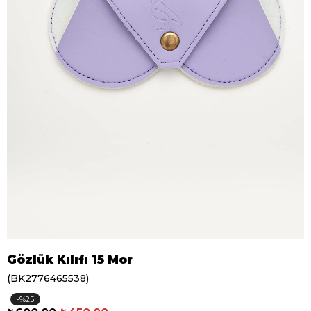
Gözlük Kılıfı 15 Mor
(BK2776465538)
25