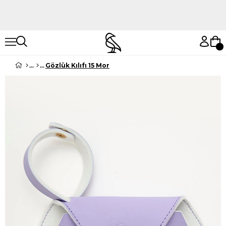
Hemen Keşfet
Hemen Keşfet
Gözlük Kılıfı 15 Mor