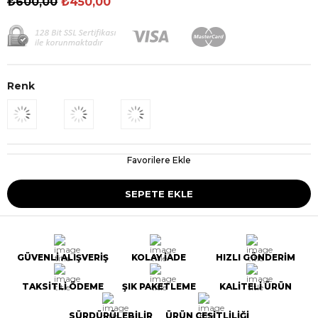
₺600,00
₺450,00
Renk
Favorilere Ekle
GÜVENLİ ALIŞVERİŞ
KOLAY İADE
HIZLI GÖNDERİM
TAKSİTLİ ÖDEME
ŞIK PAKETLEME
KALİTELİ ÜRÜN
SÜRDÜRÜLEBİLİR
ÜRÜN ÇEŞİTLİLİĞİ