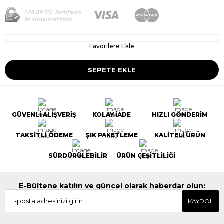
Favorilere Ekle
GÜVENLİ ALIŞVERİŞ
KOLAY İADE
HIZLI GÖNDERİM
TAKSİTLİ ÖDEME
ŞIK PAKETLEME
KALİTELİ ÜRÜN
SÜRDÜRÜLEBİLİR
ÜRÜN ÇEŞİTLİLİĞİ
E-Bültene katılın ve güncel olarak haberdar olun:
KAYDOL