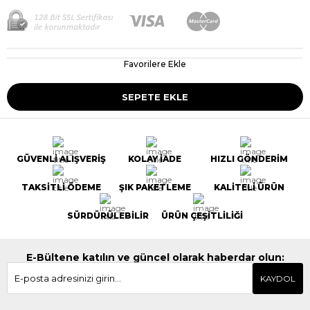
Favorilere Ekle
GÜVENLİ ALIŞVERİŞ
KOLAY İADE
HIZLI GÖNDERİM
TAKSİTLİ ÖDEME
ŞIK PAKETLEME
KALİTELİ ÜRÜN
SÜRDÜRÜLEBİLİR
ÜRÜN ÇEŞİTLİLİĞİ
E-Bültene katılın ve güncel olarak haberdar olun:
KAYDOL