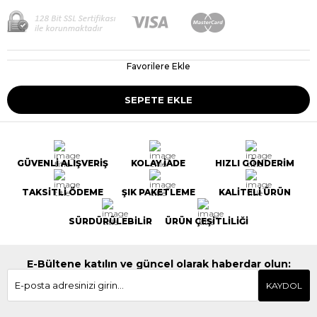
Favorilere Ekle
GÜVENLİ ALIŞVERİŞ
KOLAY İADE
HIZLI GÖNDERİM
TAKSİTLİ ÖDEME
ŞIK PAKETLEME
KALİTELİ ÜRÜN
SÜRDÜRÜLEBİLİR
ÜRÜN ÇEŞİTLİLİĞİ
E-Bültene katılın ve güncel olarak haberdar olun:
KAYDOL