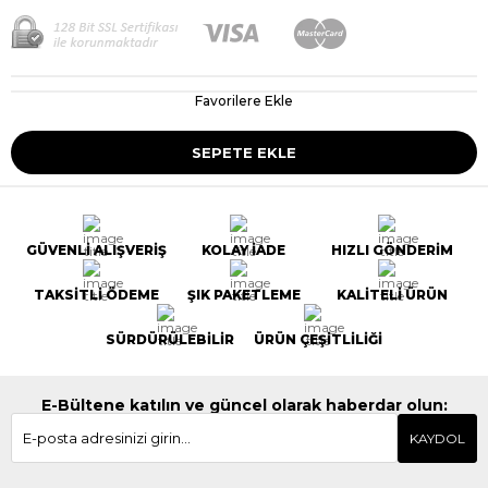
Favorilere Ekle
GÜVENLİ ALIŞVERİŞ
KOLAY İADE
HIZLI GÖNDERİM
TAKSİTLİ ÖDEME
ŞIK PAKETLEME
KALİTELİ ÜRÜN
SÜRDÜRÜLEBİLİR
ÜRÜN ÇEŞİTLİLİĞİ
E-Bültene katılın ve güncel olarak haberdar olun:
KAYDOL