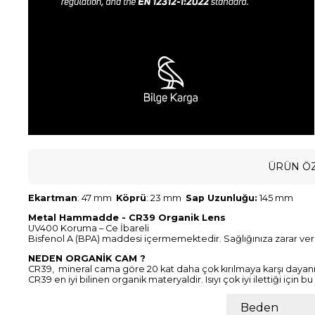
ÜRÜN ÖZ
Ekartman
: 47 mm
Köprü
: 23 mm
Sap Uzunluğu:
145 mm
Metal Hammadde - CR39 Organik Lens
UV400 Koruma – Ce İbareli
Bisfenol A (BPA) maddesi içermemektedir. Sağlığınıza zarar ve
NEDEN ORGANİK CAM ?
CR39, mineral cama göre 20 kat daha çok kırılmaya karşı dayanık
CR39 en iyi bilinen organik materyaldir. Isıyı çok iyi ilettiği içi
Beden