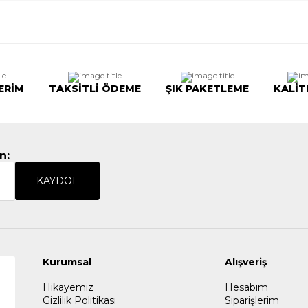
ERİM
TAKSİTLİ ÖDEME
ŞIK PAKETLEME
KALİT
n:
KAYDOL
Kurumsal
Alışveriş
Hikayemiz
Hesabım
Gizlilik Politikası
Siparişlerim