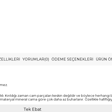
ELLIKLERI
YORUMLAR
(0)
ÖDEME SEÇENEKLERI
ÜRÜN Ö
rmez.
lı. Kırıldığı zaman cam parçaları keskin değildir ve böylece herhangi
n bu materyal mineral cama göre çok daha az buharlanır. Özellikle hafifliği
Tek Ebat