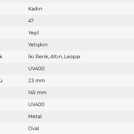
Kadın
47
Yeşil
Yetişkin
k
İki Renk
Altın
Leopar
UV400
ü
23 mm
145 mm
UV400
Metal
Oval