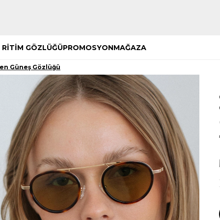
Hemen Keşfet
Hemen Keşfet
 RİTİM GÖZLÜĞÜ
PROMOSYON
MAĞAZA
een Güneş Gözlüğü