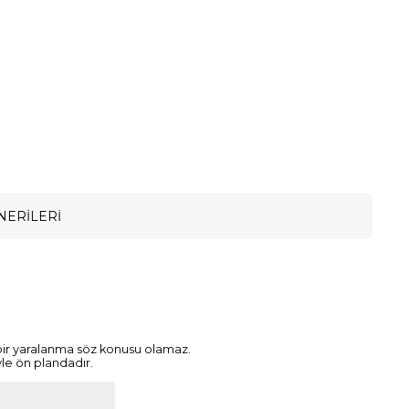
NERILERI
 bir yaralanma söz konusu olamaz.
yle ön plandadır.