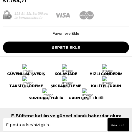
₺1.764,71
Favorilere Ekle
GÜVENLİ ALIŞVERİŞ
KOLAY İADE
HIZLI GÖNDERİM
TAKSİTLİ ÖDEME
ŞIK PAKETLEME
KALİTELİ ÜRÜN
SÜRDÜRÜLEBİLİR
ÜRÜN ÇEŞİTLİLİĞİ
E-Bültene katılın ve güncel olarak haberdar olun:
KAYDOL