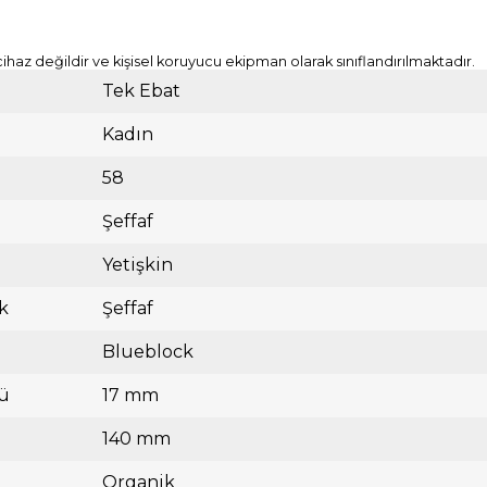
cihaz değildir ve kişisel koruyucu ekipman olarak sınıflandırılmaktadır.
Tek Ebat
Kadın
58
Şeffaf
Yetişkin
k
Şeffaf
Blueblock
ü
17 mm
140 mm
Organik