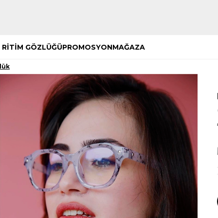
Hemen Keşfet
Hemen Keşfet
 RİTİM GÖZLÜĞÜ
PROMOSYON
MAĞAZA
lük