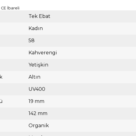
CE İbareli
Tek Ebat
Kadın
58
Kahverengi
Yetişkin
k
Altın
UV400
ü
19 mm
142 mm
Organik