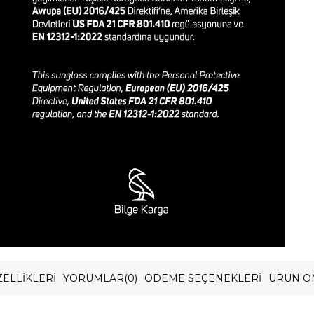
ELLIKLERI
YORUMLAR
(0)
ÖDEME SEÇENEKLERI
ÜRÜN Ö