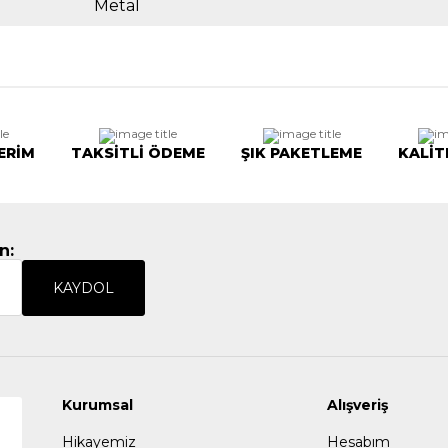
Metal
ERİM
TAKSİTLİ ÖDEME
ŞIK PAKETLEME
KALİT
n:
KAYDOL
Kurumsal
Alışveriş
Hikayemiz
Hesabım