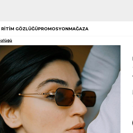
Hemen Keşfet
Hemen Keşfet
 RİTİM GÖZLÜĞÜ
PROMOSYON
MAĞAZA
özlüğü