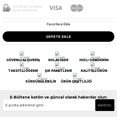
Favorilere Ekle
GÜVENLİ ALIŞVERİŞ
KOLAY İADE
HIZLI GÖNDERİM
TAKSİTLİ ÖDEME
ŞIK PAKETLEME
KALİTELİ ÜRÜN
SÜRDÜRÜLEBİLİR
ÜRÜN ÇEŞİTLİLİĞİ
E-Bültene katılın ve güncel olarak haberdar olun:
KAYDOL