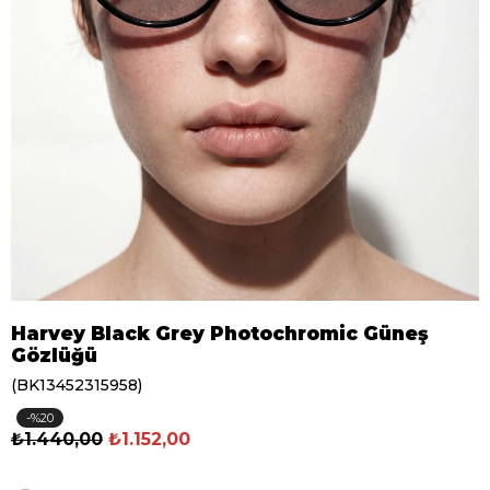
Harvey Black Grey Photochromic Güneş
Gözlüğü
(BK13452315958)
20
₺1.440,00
₺1.152,00