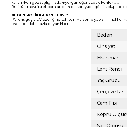
kullanırken göz sağlığınızdaki/yorgunluğunuzdaki konfor alanını
Bu ürün, mavi filtreli camları olan bir koruyucu gözlük olup tıbbi
NEDEN POLİKARBON LENS ?
PC lens güçlü UV özelliğine sahiptir. Malzeme yapısının hafif olm
oranında daha fazla dayanıklıdır.
Beden
Cinsiyet
Ekartman
Lens Rengi
Yaş Grubu
Çerçeve Ren
Cam Tipi
Köprü Ölçüs
Sap Ölçüsü