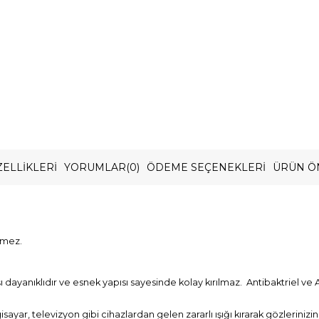
ELLIKLERI
YORUMLAR
(0)
ÖDEME SEÇENEKLERI
ÜRÜN Ö
rmez.
ayanıklıdır ve esnek yapısı sayesinde kolay kırılmaz. Antibaktriel ve A
gisayar, televizyon gibi cihazlardan gelen zararlı ışığı kırarak gözlerini