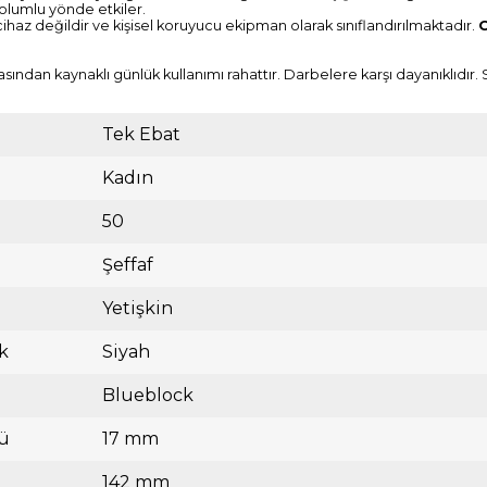
 olumlu yönde etkiler.
 cihaz değildir ve kişisel koruyucu ekipman olarak sınıflandırılmaktadır.
O
asından kaynaklı günlük kullanımı rahattır. Darbelere karşı dayanıklıdır
Tek Ebat
Kadın
50
Şeffaf
Yetişkin
k
Siyah
Blueblock
ü
17 mm
142 mm