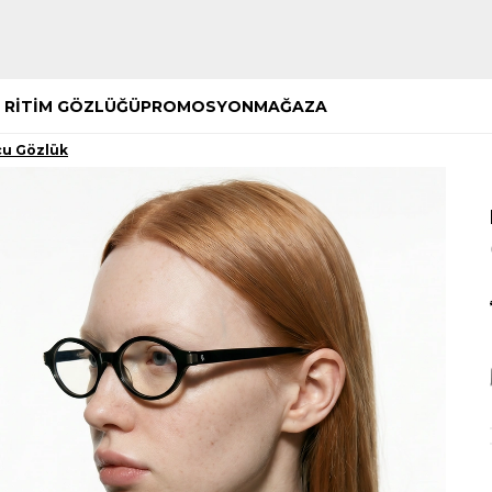
Hemen Keşfet
Hemen Keşfet
 RİTİM GÖZLÜĞÜ
PROMOSYON
MAĞAZA
cu Gözlük