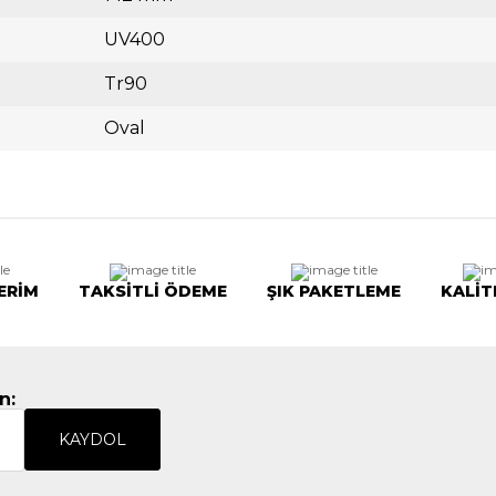
UV400
Tr90
Oval
ERİM
TAKSİTLİ ÖDEME
ŞIK PAKETLEME
KALİT
n:
KAYDOL