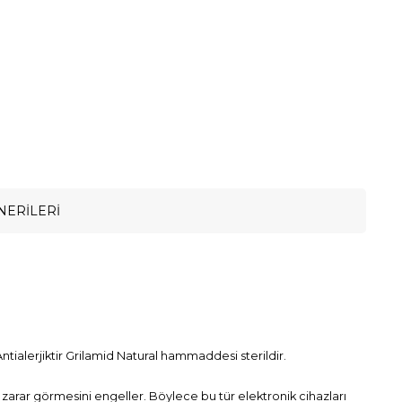
NERILERI
ntialerjiktir Grilamid Natural hammaddesi sterildir.
zin zarar görmesini engeller. Böylece bu tür elektronik cihazları