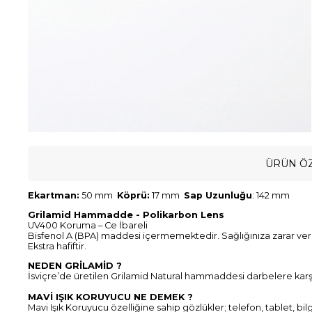
ÜRÜN ÖZ
Ekartman:
50 mm
Köprü:
17 mm
Sap Uzunluğu
: 142 mm
Grilamid Hammadde - Polikarbon Lens
UV400 Koruma – Ce İbareli
Bisfenol A (BPA) maddesi içermemektedir. Sağlığınıza zarar ve
Ekstra hafiftir.
NEDEN GRİLAMİD ?
İsviçre’de üretilen Grilamid Natural hammaddesi darbelere karşı d
MAVİ IŞIK KORUYUCU NE DEMEK ?
Mavi Işık Koruyucu özelliğine sahip gözlükler; telefon, tablet, bil