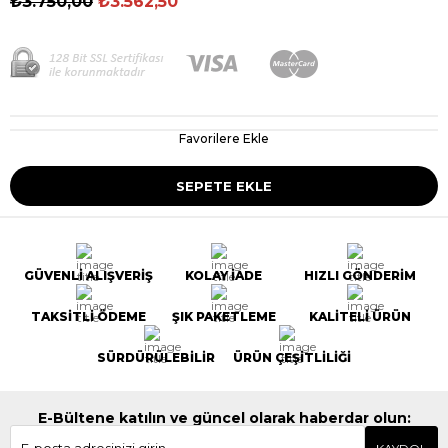
₺3.750,00
₺3.562,50
Favorilere Ekle
GÜVENLİ ALIŞVERİŞ
KOLAY İADE
HIZLI GÖNDERİM
TAKSİTLİ ÖDEME
ŞIK PAKETLEME
KALİTELİ ÜRÜN
SÜRDÜRÜLEBİLİR
ÜRÜN ÇEŞİTLİLİĞİ
E-Bültene katılın ve güncel olarak haberdar olun: