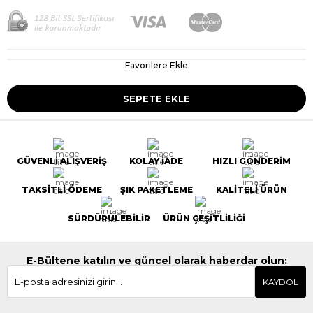
Favorilere Ekle
GÜVENLİ ALIŞVERİŞ
KOLAY İADE
HIZLI GÖNDERİM
TAKSİTLİ ÖDEME
ŞIK PAKETLEME
KALİTELİ ÜRÜN
SÜRDÜRÜLEBİLİR
ÜRÜN ÇEŞİTLİLİĞİ
E-Bültene katılın ve güncel olarak haberdar olun:
KAYDOL