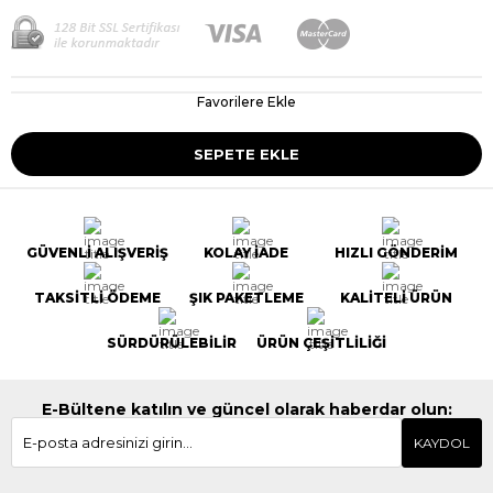
Favorilere Ekle
GÜVENLİ ALIŞVERİŞ
KOLAY İADE
HIZLI GÖNDERİM
TAKSİTLİ ÖDEME
ŞIK PAKETLEME
KALİTELİ ÜRÜN
SÜRDÜRÜLEBİLİR
ÜRÜN ÇEŞİTLİLİĞİ
E-Bültene katılın ve güncel olarak haberdar olun:
KAYDOL