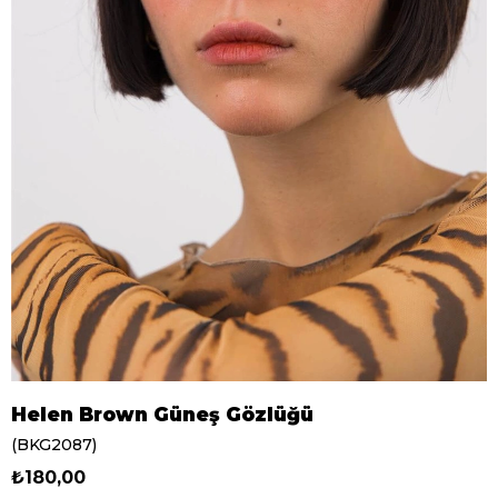
Helen Brown Güneş Gözlüğü
(BKG2087)
₺180,00