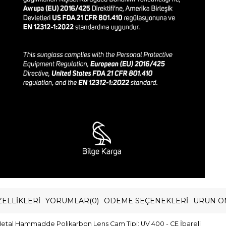
ELLIKLERI
YORUMLAR
(0)
ÖDEME SEÇENEKLERI
ÜRÜN Ö
etal Hammadde Polikarbon Lens Cam Tipi: UV 400 - CE İbareli