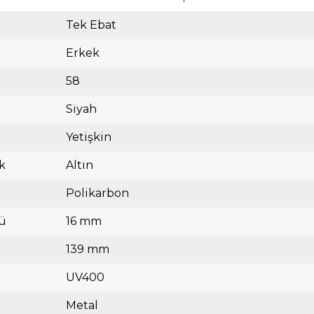
Tek Ebat
Erkek
58
Siyah
Yetişkin
k
Altın
Polikarbon
ü
16 mm
139 mm
UV400
Metal