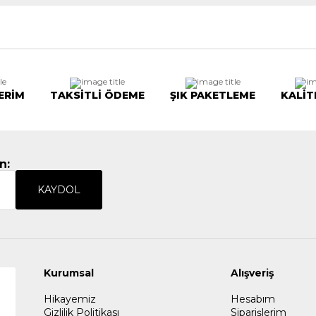
ERİM
TAKSİTLİ ÖDEME
ŞIK PAKETLEME
KALİT
n:
KAYDOL
Kurumsal
Alışveriş
Hikayemiz
Hesabım
Gizlilik Politikası
Siparişlerim