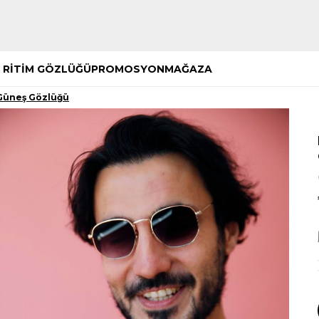
Hemen Keşfet
Hemen Keşfet
 RİTİM GÖZLÜĞÜ
PROMOSYON
MAĞAZA
Güneş Gözlüğü