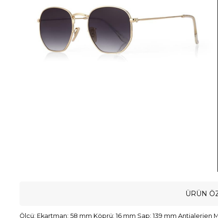
ÜRÜN ÖZ
Ölçü: Ekartman: 58 mm Köprü: 16 mm Sap: 139 mm Antialerjen M