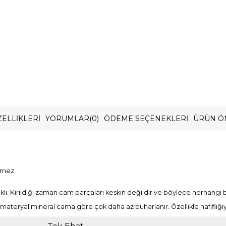
ELLIKLERI
YORUMLAR
(0)
ÖDEME SEÇENEKLERI
ÜRÜN Ö
rmez.
lı. Kırıldığı zaman cam parçaları keskin değildir ve böylece herhangi
n bu materyal mineral cama göre çok daha az buharlanır. Özellikle hafifliği