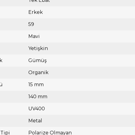
Tek Ebat
Erkek
59
Mavi
Yetişkin
k
Gümüş
Organik
ü
15 mm
140 mm
UV400
Metal
 Tipi
Polarize Olmayan