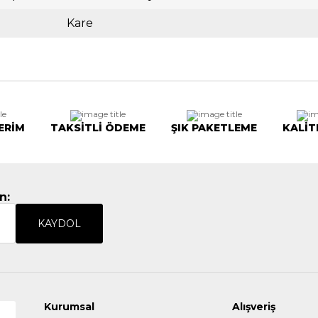
Kare
ERİM
TAKSİTLİ ÖDEME
ŞIK PAKETLEME
KALİT
n:
KAYDOL
Kurumsal
Alışveriş