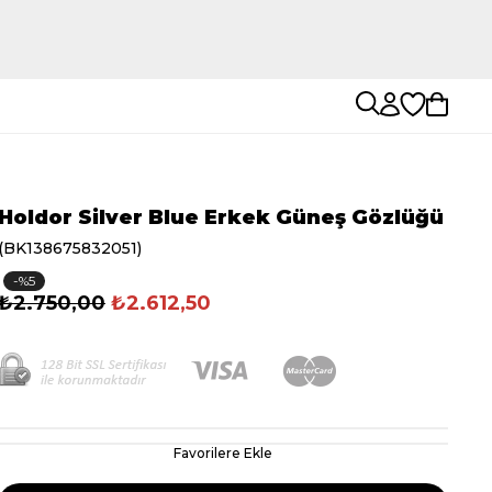
Holdor Silver Blue Erkek Güneş Gözlüğü
(BK138675832051)
5
₺2.750,00
₺2.612,50
Favorilere Ekle