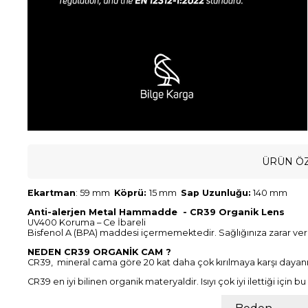
ÜRÜN ÖZ
Ekartman
: 59 mm
Köprü:
15 mm
Sap Uzunluğu:
140 mm
Anti-alerjen Metal Hammadde - CR39 Organik Lens
UV400 Koruma – Ce İbareli
Bisfenol A (BPA) maddesi içermemektedir. Sağlığınıza zarar ve
NEDEN CR39 ORGANİK CAM ?
CR39, mineral cama göre 20 kat daha çok kırılmaya karşı dayanık
CR39 en iyi bilinen organik materyaldir. Isıyı çok iyi ilettiği içi