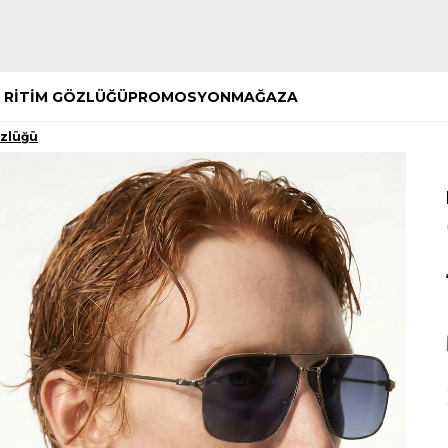
Hemen Keşfet
Hemen Keşfet
 RİTİM GÖZLÜĞÜ
PROMOSYON
MAĞAZA
özlüğü