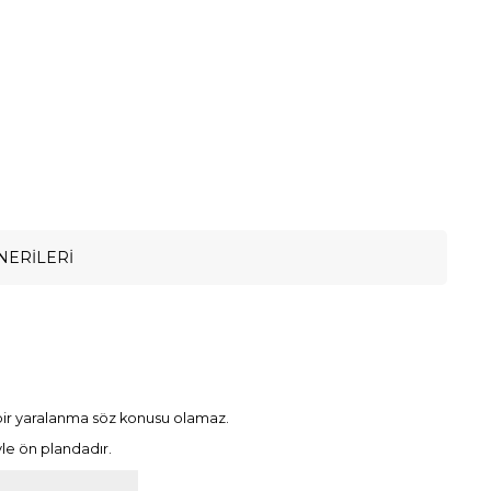
NERILERI
 bir yaralanma söz konusu olamaz.
yle ön plandadır.