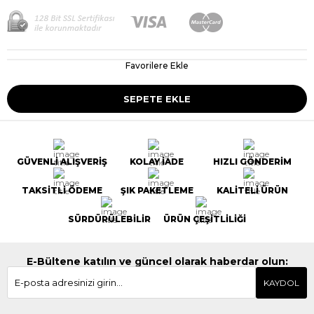
Favorilere Ekle
GÜVENLİ ALIŞVERİŞ
KOLAY İADE
HIZLI GÖNDERİM
TAKSİTLİ ÖDEME
ŞIK PAKETLEME
KALİTELİ ÜRÜN
SÜRDÜRÜLEBİLİR
ÜRÜN ÇEŞİTLİLİĞİ
E-Bültene katılın ve güncel olarak haberdar olun:
KAYDOL