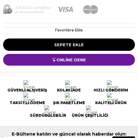
Favorilere Ekle
ONLİNE DENE
GÜVENLİ ALIŞVERİŞ
KOLAY İADE
HIZLI GÖNDERİM
TAKSİTLİ ÖDEME
ŞIK PAKETLEME
KALİTELİ ÜRÜN
SÜRDÜRÜLEBİLİR
ÜRÜN ÇEŞİTLİLİĞİ
E-Bültene katılın ve güncel olarak haberdar olun: