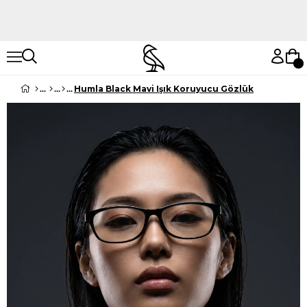
Hemen Keşfet
Hemen Keşfet
Humla Black Mavi Işık Koruyucu Gözlük