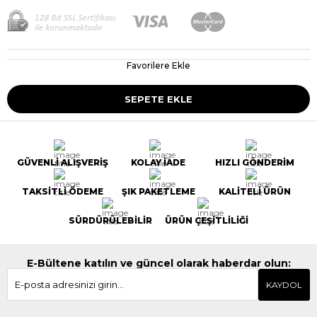
Favorilere Ekle
GÜVENLİ ALIŞVERİŞ
KOLAY İADE
HIZLI GÖNDERİM
TAKSİTLİ ÖDEME
ŞIK PAKETLEME
KALİTELİ ÜRÜN
SÜRDÜRÜLEBİLİR
ÜRÜN ÇEŞİTLİLİĞİ
E-Bültene katılın ve güncel olarak haberdar olun:
KAYDOL