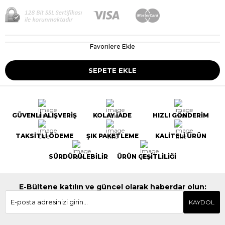
Favorilere Ekle
GÜVENLİ ALIŞVERİŞ
KOLAY İADE
HIZLI GÖNDERİM
TAKSİTLİ ÖDEME
ŞIK PAKETLEME
KALİTELİ ÜRÜN
SÜRDÜRÜLEBİLİR
ÜRÜN ÇEŞİTLİLİĞİ
E-Bültene katılın ve güncel olarak haberdar olun:
KAYDOL