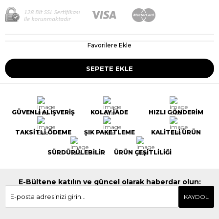
Favorilere Ekle
GÜVENLİ ALIŞVERİŞ
KOLAY İADE
HIZLI GÖNDERİM
TAKSİTLİ ÖDEME
ŞIK PAKETLEME
KALİTELİ ÜRÜN
SÜRDÜRÜLEBİLİR
ÜRÜN ÇEŞİTLİLİĞİ
E-Bültene katılın ve güncel olarak haberdar olun:
KAYDOL