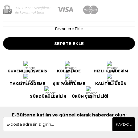
Favorilere Ekle
GÜVENLİ ALIŞVERİŞ
KOLAY İADE
HIZLI GÖNDERİM
TAKSİTLİ ÖDEME
ŞIK PAKETLEME
KALİTELİ ÜRÜN
SÜRDÜRÜLEBİLİR
ÜRÜN ÇEŞİTLİLİĞİ
E-Bültene katılın ve güncel olarak haberdar olun:
KAYDOL