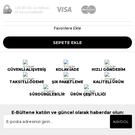
Favorilere Ekle
GÜVENLİ ALIŞVERİŞ
KOLAY İADE
HIZLI GÖNDERİM
TAKSİTLİ ÖDEME
ŞIK PAKETLEME
KALİTELİ ÜRÜN
SÜRDÜRÜLEBİLİR
ÜRÜN ÇEŞİTLİLİĞİ
E-Bültene katılın ve güncel olarak haberdar olun:
KAYDOL