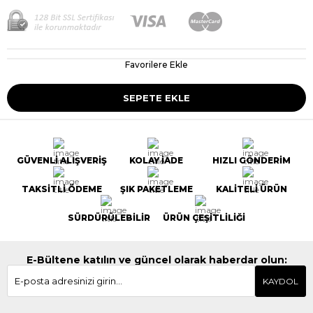
Favorilere Ekle
GÜVENLİ ALIŞVERİŞ
KOLAY İADE
HIZLI GÖNDERİM
TAKSİTLİ ÖDEME
ŞIK PAKETLEME
KALİTELİ ÜRÜN
SÜRDÜRÜLEBİLİR
ÜRÜN ÇEŞİTLİLİĞİ
E-Bültene katılın ve güncel olarak haberdar olun:
KAYDOL