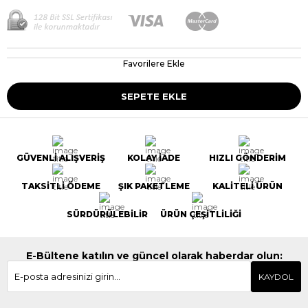
Favorilere Ekle
GÜVENLİ ALIŞVERİŞ
KOLAY İADE
HIZLI GÖNDERİM
TAKSİTLİ ÖDEME
ŞIK PAKETLEME
KALİTELİ ÜRÜN
SÜRDÜRÜLEBİLİR
ÜRÜN ÇEŞİTLİLİĞİ
E-Bültene katılın ve güncel olarak haberdar olun:
KAYDOL