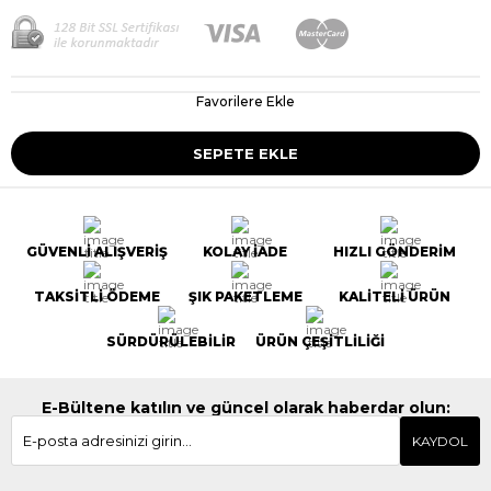
Favorilere Ekle
GÜVENLİ ALIŞVERİŞ
KOLAY İADE
HIZLI GÖNDERİM
TAKSİTLİ ÖDEME
ŞIK PAKETLEME
KALİTELİ ÜRÜN
SÜRDÜRÜLEBİLİR
ÜRÜN ÇEŞİTLİLİĞİ
E-Bültene katılın ve güncel olarak haberdar olun:
KAYDOL