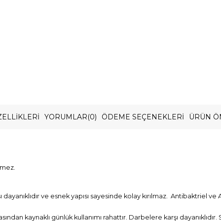
ELLIKLERI
YORUMLAR
(0)
ÖDEME SEÇENEKLERI
ÜRÜN Ö
rmez.
ayanıklıdır ve esnek yapısı sayesinde kolay kırılmaz. Antibaktriel ve A
asından kaynaklı günlük kullanımı rahattır. Darbelere karşı dayanıklıdır