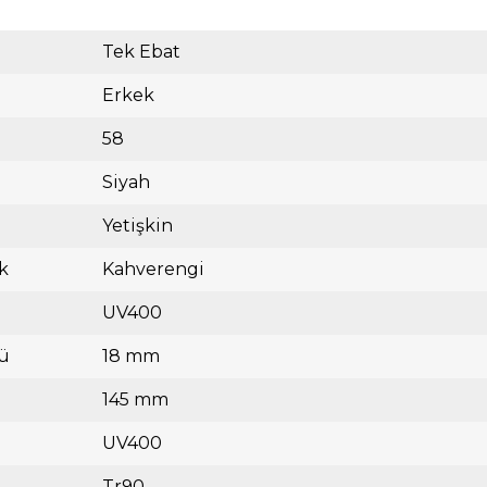
Tek Ebat
Erkek
58
Siyah
Yetişkin
k
Kahverengi
UV400
ü
18 mm
145 mm
UV400
Tr90