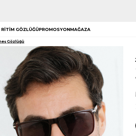
Hemen Keşfet
Hemen Keşfet
 RİTİM GÖZLÜĞÜ
PROMOSYON
MAĞAZA
neş Gözlüğü