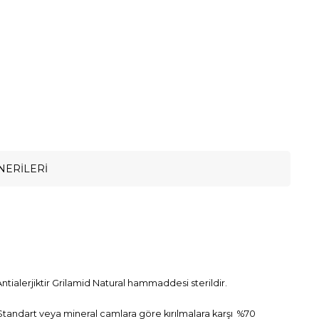
NERILERI
ntialerjiktir Grilamid Natural hammaddesi sterildir.
. Standart veya mineral camlara göre kırılmalara karşı %70