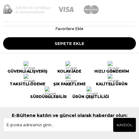
Favorilere Ekle
GÜVENLİ ALIŞVERİŞ
KOLAY İADE
HIZLI GÖNDERİM
TAKSİTLİ ÖDEME
ŞIK PAKETLEME
KALİTELİ ÜRÜN
SÜRDÜRÜLEBİLİR
ÜRÜN ÇEŞİTLİLİĞİ
E-Bültene katılın ve güncel olarak haberdar olun:
KAYDOL