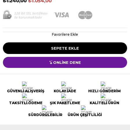
₺1.240,00
₺1.054,00
Favorilere Ekle
ONLİNE DENE
GÜVENLİ ALIŞVERİŞ
KOLAY İADE
HIZLI GÖNDERİM
TAKSİTLİ ÖDEME
ŞIK PAKETLEME
KALİTELİ ÜRÜN
SÜRDÜRÜLEBİLİR
ÜRÜN ÇEŞİTLİLİĞİ