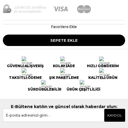
Favorilere Ekle
GÜVENLİ ALIŞVERİŞ
KOLAY İADE
HIZLI GÖNDERİM
TAKSİTLİ ÖDEME
ŞIK PAKETLEME
KALİTELİ ÜRÜN
SÜRDÜRÜLEBİLİR
ÜRÜN ÇEŞİTLİLİĞİ
E-Bültene katılın ve güncel olarak haberdar olun:
KAYDOL